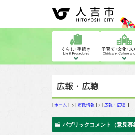
くらし･手続き
子育て･文化･ス
Life & Procedures
Childcare, Culture an
広報・広聴
[
ホーム
] > [
市政情報
] > [
広報・広聴
]
パブリックコメント（意見募