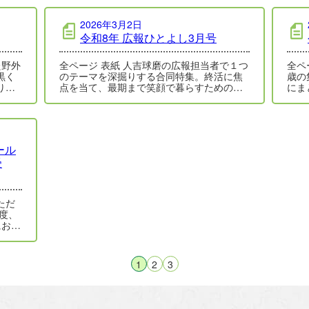
2026年3月2日
令和8年 広報ひとよし3月号
全ページ 表紙 人吉球磨の広報担当者で１つ
全ページ 表紙
黒く
のテーマを深掘りする合同特集。終活に焦
歳の
りた
点を当て、最期まで笑顔で暮らすためのヒ
にま
…
ントを紹介しています。詳しくは、４…
顔が
ール
受
ただ
度、
におい
、特
1
2
3