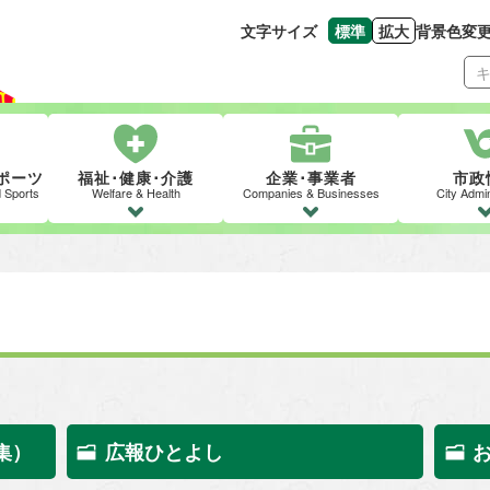
文字サイズ
標準
拡大
背景色変
文字の大きさをもとの
文字を大きくす
ポーツ
福祉･健康･介護
企業･事業者
市政
d Sports
Welfare & Health
Companies & Businesses
City Admin
集）
広報ひとよし