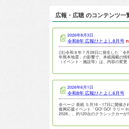
広報・広聴 のコンテンツ一
2026年8月3日
令和8年 広報ひとよし8月号
n
(注)令和８年７月28日に発生した「令
年熊本地震」の影響で、本紙掲載の情
（イベント・施設等）は、内容の変更
止・延期となっている場合があります
新情報…
2026年6月1日
令和8年 広報ひとよし6月号
全ページ 表紙 ５月16・17日に開催された
復興応援イベント「GO! GO! ラリー in
2026」。約120台のクラシックカーが
を走行しまし…