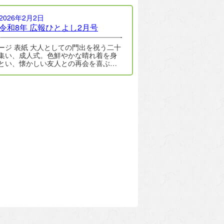
2026年2月2日
令和8年 広報ひとよし2月号
 大人としての門出を祝う二十
集い、成人式。色鮮やかな晴れ着を身
とい、懐かしい友人との再会を喜ぶ笑
あふれていました。詳しくは、４…