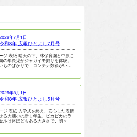
2026年7月1日
令和8年 広報ひとよし7月号
 晴天の下、林保育園と中原こ
園の年長児がジャガイモ掘りを体験。
いものばかりで、コンテナ数箱がいっ
になるほど豊作でした。 詳しく…
2026年5月1日
令和8年 広報ひとよし5月号
 入学式を終え、安心した表情
せる大畑小の新１年生。ピカピカのラ
セルは体ほどもある大きさで、初々し
が見られました。詳しくは、１１…