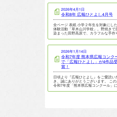
2026年4月1日
令和8年 広報ひとよし4月号
全ページ 表紙 小学２年生を対象にした野外
体験活動「草木山川学校」。野焼きで
染まった田野高原で、カラフルな手作
こが青空へ舞い上がりました。詳しく
2026年1月14日
令和7年度 熊本県広報コンク
で「広報ひとよし」が4作品
賞！
日頃より『広報ひとよし』をご愛読い
き、誠にありがとうございます。 この
令和7年度「熊本県広報コンクール」
て、人吉市の広報紙および広報写真が
選…