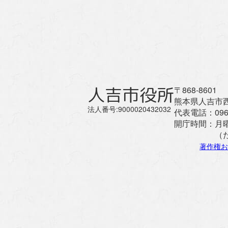
人吉市役所
〒868-8601
熊本県人吉市西
法人番号:9000020432032
代表電話：
096
開庁時間：
月
（
著作権お