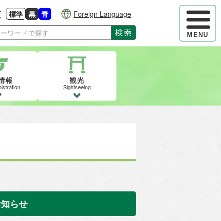
ハンバーガ
更
標準
黒
青
Foreign Language
大きさに戻す
る
背景色の変更：白
背景色の変更：黒
背景色の変更：青
検索
MENU
情報
観光
istration
Sightseeing
お知らせ