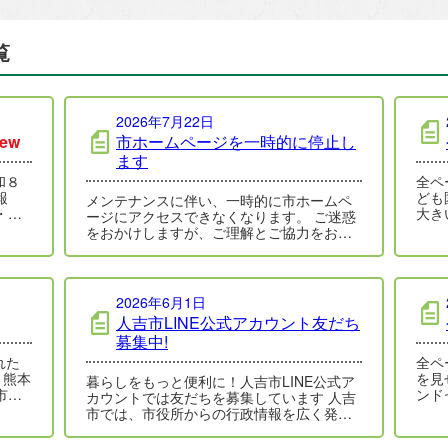
覧
2026年7月22日
ew
市ホームページを一時的に停止し
ます
和８
全ページ 表紙
報
ども
メンテナンスに伴い、一時的に市ホームペ
・中
大き
ージにアクセスできなくなります。 ご迷惑
。最
ぱい
をおかけしますが、ご理解とご協力をお願
いします。 メンテナンス日時 令和８年…
2026年6月1日
人吉市LINE公式アカウント友だち
募集中!
全ページ 表紙
 熊本
を見
暮らしをもっと便利に！人吉市LINE公式ア
市内
ンド
カウントでは友だちを募集しています 人吉
い姿
市では、市役所からの行政情報を広く発信
し、市民の皆さんの暮らしに役立て…