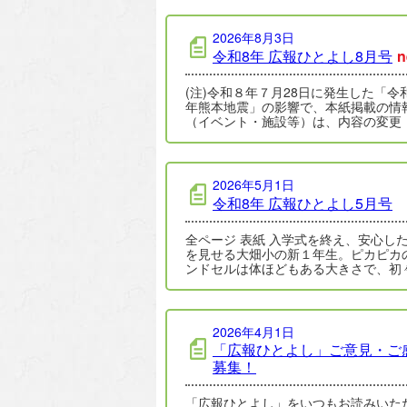
2026年8月3日
令和8年 広報ひとよし8月号
n
(注)令和８年７月28日に発生した「令
年熊本地震」の影響で、本紙掲載の情
（イベント・施設等）は、内容の変更
止・延期となっている場合があります
新情報…
2026年5月1日
令和8年 広報ひとよし5月号
全ページ 表紙 入学式を終え、安心した表情
を見せる大畑小の新１年生。ピカピカ
ンドセルは体ほどもある大きさで、初
い姿が見られました。詳しくは、１１
2026年4月1日
「広報ひとよし」ご意見・ご
募集！
「広報ひとよし」をいつもお読みいた