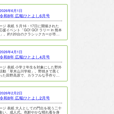
2026年6月1日
令和8年 広報ひとよし6月号
 ５月16・17日に開催された
援イベント「GO! GO! ラリー in 熊本
26」。約120台のクラシックカーが市内
行しまし…
2026年4月1日
令和8年 広報ひとよし4月号
 小学２年生を対象にした野外
活動「草木山川学校」。野焼きで黒く
った田野高原で、カラフルな手作りた
青空へ舞い上がりました。詳しく…
2026年2月2日
令和8年 広報ひとよし2月号
 大人としての門出を祝う二十
集い、成人式。色鮮やかな晴れ着を身