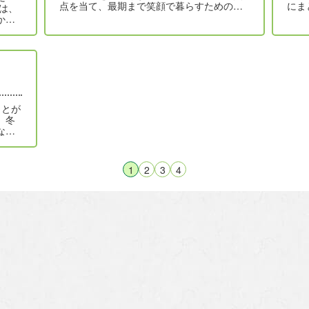
点を当て、最期まで笑顔で暮らすためのヒ
にま
は、
ントを紹介しています。詳しくは、４…
顔が
かり
、広
。冬
な景
…
1
2
3
4