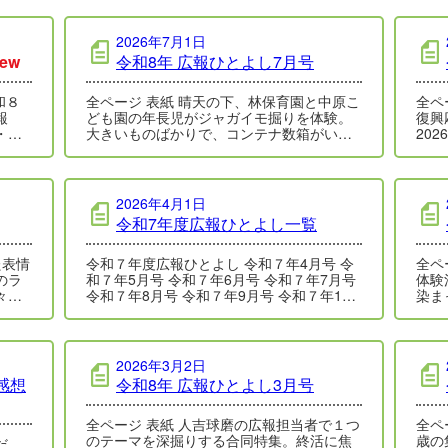
2026年7月1日
ew
令和8年 広報ひとよし7月号
和８
全ページ 表紙 晴天の下、林保育園と中原こ
全ページ 表紙
報
ども園の年長児がジャガイモ掘りを体験。
復興応
・中
大きいものばかりで、コンテナ数箱がいっ
20
。最
ぱいになるほど豊作でした。 詳しく…
を走
2026年4月1日
令和7年度広報ひとよし一覧
令和７年度広報ひとよし 令和７年4月号 令
全ページ 表紙
のラ
和７年5月号 令和７年6月号 令和７年7月号
体験
々し
令和７年8月号 令和７年9月号 令和７年10
染ま
…
月号 令…
こが
2026年3月2日
感想
令和8年 広報ひとよし3月号
全ページ 表紙 人吉球磨の広報担当者で１つ
全ページ 表紙
のテーマを深掘りする合同特集。終活に焦
歳の
だ