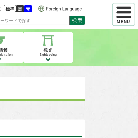
ハンバーガ
更
標準
黒
青
Foreign Language
大きさに戻す
る
背景色の変更：白
背景色の変更：黒
背景色の変更：青
検索
MENU
情報
観光
istration
Sightseeing