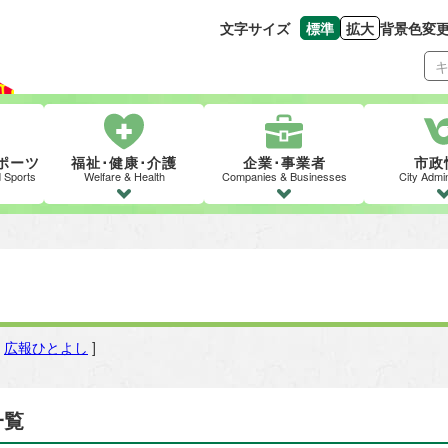
文字サイズ
標準
拡大
背景色変
文字の大きさをもとの
文字を大きくす
ポーツ
福祉･健康･介護
企業･事業者
市政
d Sports
Welfare & Health
Companies & Businesses
City Admin
[
広報ひとよし
]
一覧