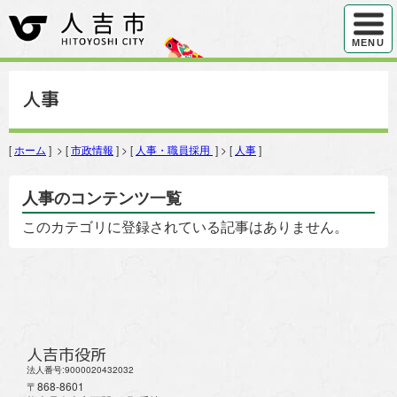
ハンバ
MENU
人事
[
ホーム
] > [
市政情報
] > [
人事・職員採用
] > [
人事
]
人事のコンテンツ一覧
このカテゴリに登録されている記事はありません。
人吉市役所
法人番号:9000020432032
〒868-8601