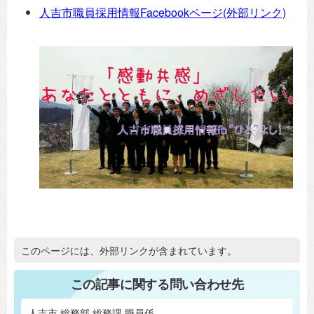
人吉市職員採用情報Facebookページ(外部リンク)
追加情報：外部リンク
このページには、外部リンクが含まれています。
この記事に関する問い合わせ先
人吉市 総務部 総務課 職員係