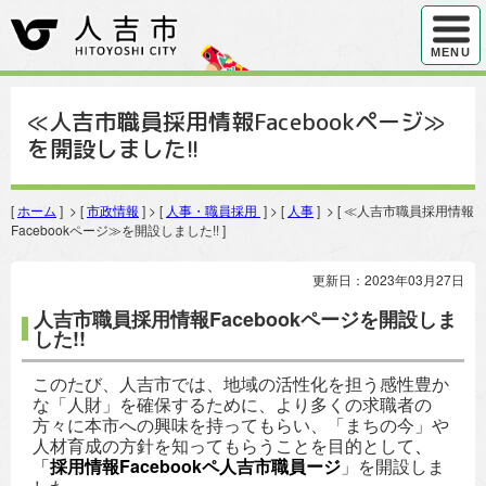
ハンバ
MENU
≪人吉市職員採用情報Facebookページ≫
を開設しました!!
[
ホーム
] > [
市政情報
] > [
人事・職員採用
] > [
人事
] > [ ≪人吉市職員採用情報
Facebookページ≫を開設しました!! ]
更新日：2023年03月27日
人吉市職員採用情報Facebookページを開設しま
した!!
このたび、人吉市では、地域の活性化を担う感性豊か
な「人財」を確保するために、より多くの求職者の
方々に本市への興味を持ってもらい、「まちの今」や
人材育成の方針を知ってもらうことを目的として
、
「
採用情報
Facebookペ人吉市職員
ージ
」を開設しま