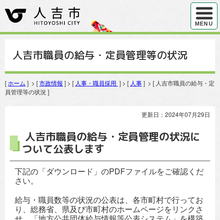
ハンバ
MENU
人吉市職員の給与・定員管理等の状況
[
ホーム
] > [
市政情報
] > [
人事・職員採用
] > [
人事
] > [ 人吉市職員の給与・定
員管理等の状況 ]
更新日：2024年07月29日
人吉市職員の給与・定員管理の状況に
ついて公表します
下記の「ダウンロード」のPDFファイルをご確認くだ
さい。
給与・職員数等の状況の公表は、各市町村で行ってお
り、総務省、県及び市町村のホームページをリンクさ
せ、「地方公共団体給与情報等公表システム」を構築