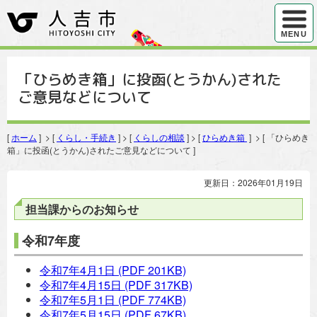
ハンバ
MENU
「ひらめき箱」に投函(とうかん)された
ご意見などについて
[
ホーム
] > [
くらし・手続き
] > [
くらしの相談
] > [
ひらめき箱
] > [ 「ひらめき
箱」に投函(とうかん)されたご意見などについて ]
更新日：2026年01月19日
担当課からのお知らせ
令和7年度
令和7年4月1日
(PDF 201KB)
令和7年4月15日
(PDF 317KB)
令和7年5月1日
(PDF 774KB)
令和7年5月15日
(PDF 67KB)