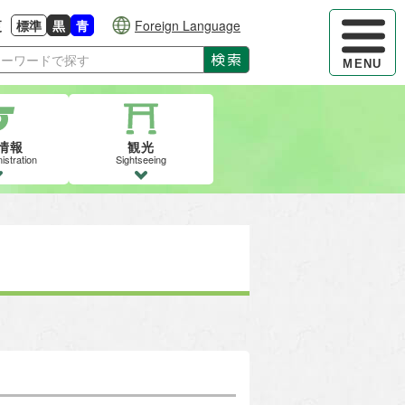
ハンバーガ
更
標準
黒
青
Foreign Language
大きさに戻す
る
背景色の変更：白
背景色の変更：黒
背景色の変更：青
検索
MENU
情報
観光
istration
Sightseeing