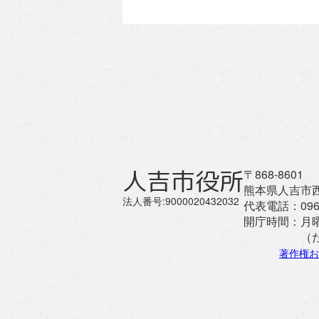
人吉市役所
〒868-8601
熊本県人吉市西
法人番号:9000020432032
代表電話：
096
開庁時間：
月
（
著作権お