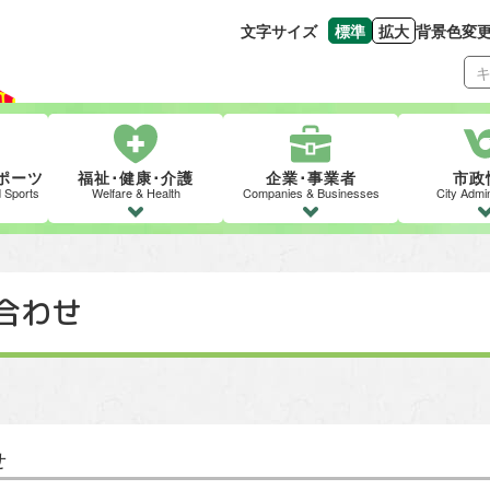
文字サイズ
標準
拡大
背景色変
文字の大きさをもとの
文字を大きくす
ポーツ
福祉･健康･介護
企業･事業者
市政
d Sports
Welfare & Health
Companies & Businesses
City Admin
合わせ
せ