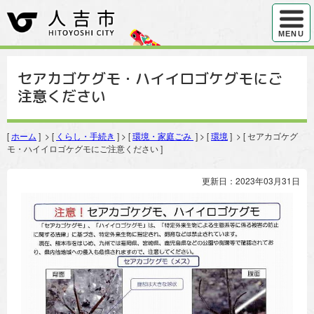
ハンバ
MENU
セアカゴケグモ・ハイイロゴケグモにご
注意ください
[
ホーム
] > [
くらし・手続き
] > [
環境・家庭ごみ
] > [
環境
] > [ セアカゴケグ
モ・ハイイロゴケグモにご注意ください ]
更新日：2023年03月31日