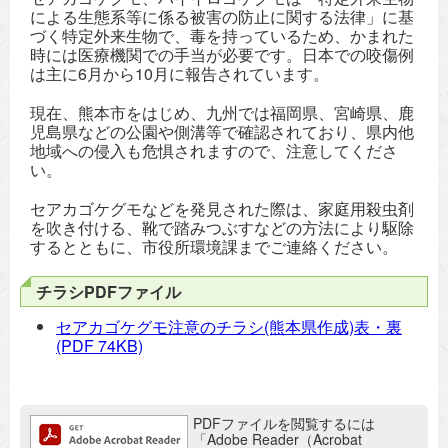
による生態系等に係る被害の防止に関する法律」に基
づく特定外来生物で、毒を持っているため、かまれた
時には医療機関での手当が必要です。日本での咬傷例
は主に6月から10月に報告されています。
現在、熊本市をはじめ、九州では福岡県、宮崎県、鹿
児島県などの公園や側溝等で確認されており、県内他
地域への侵入も危惧されますので、注意してくださ
い。
セアカゴケグモなどを発見された際は、家庭用殺虫剤
を吹き付ける、靴で踏みつぶすなどの方法により駆除
するとともに、市役所環境課までご連絡ください。
チラシPDFファイル
セアカゴケグモ注意のチラシ(熊本県作成)表・裏
(PDF 74KB)
追加情報：PDFファイル
PDFファイルを閲覧するには
「Adobe Reader（Acrobat