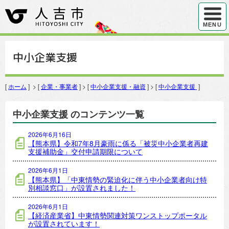
ハンバ
MENU
中小企業支援
[
ホーム
] > [
企業・事業者
] > [
中小企業支援・融資
] > [
中小企業支援
]
中小企業支援 のコンテンツ一覧
2026年6月16日
【熊本県】令和7年8月豪雨に係る「被災中小企業者再建
支援補助金」交付申請期限について
2026年6月1日
【熊本県】「中東情勢の緊迫化に伴う中小企業者向け特
別相談窓口」が設置されました！
2026年6月1日
【経済産業省】中東情勢関連対策ワンストップポータル
が設置されています！