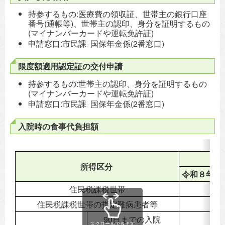
持参するもの:医療費の領収証、世帯主の銀行口座
番号(通帳等)、世帯主の認印、身分を証明するもの
(マイナンバーカードや運転免許証)
申請窓口:市民課 国保年金係(2番窓口)
限度額適用認定証の交付申請
持参するもの:世帯主の認印、身分を証明するもの
(マイナンバーカードや運転免許証)
申請窓口:市民課 国保年金係(2番窓口)
入院時の食事代負担額
入
所得区分
令和８年５
住民税課税世帯
5
住民税課税世帯の指定難病患者等
3
90日までの入院
2
スクロールできます