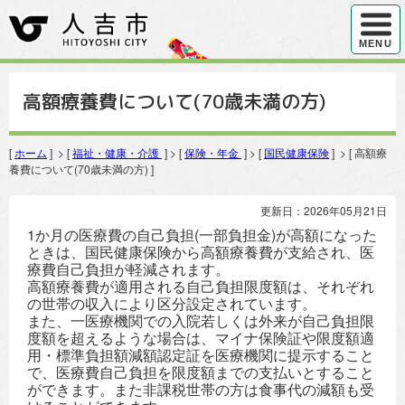
ハンバ
MENU
高額療養費について(70歳未満の方)
[
ホーム
] > [
福祉・健康・介護
] > [
保険・年金
] > [
国民健康保険
] > [ 高額療
養費について(70歳未満の方) ]
更新日：2026年05月21日
1か月の医療費の自己負担(一部負担金)が高額になった
ときは、国民健康保険から高額療養費が支給され、医
療費自己負担が軽減されます。
高額療養費が適用される自己負担限度額は、それぞれ
の世帯の収入により区分設定されています。
また、一医療機関での入院若しくは外来が自己負担限
度額を超えるような場合は、マイナ保険証や限度額適
用・標準負担額減額認定証を医療機関に提示すること
で、医療費自己負担を限度額までの支払いとすること
ができます。また非課税世帯の方は食事代の減額も受