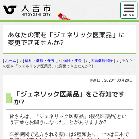
ハンバ
MENU
あなたの薬を「ジェネリック医薬品」に
変更できませんか?
[
ホーム
] > [
福祉・健康・介護
] > [
保険・年金
] > [
国民健康保険
] > [ あなた
の薬を「ジェネリック医薬品」に変更できませんか? ]
更新日：2023年03月20日
「ジェネリック医薬品」をご存知です
か?
皆さんは、『ジェネリック医薬品』(後発医薬品)とい
う言葉をお聞きになったことがありますか?
医療機関で処方される薬には2種類あり、1つは日本で