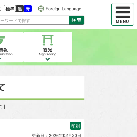
ハンバーガ
更
標準
黒
青
Foreign Language
大きさに戻す
る
背景色の変更：白
背景色の変更：黒
背景色の変更：青
検索
MENU
情報
観光
istration
Sightseeing
て
 ]
印刷
更新日：2026年02月20日