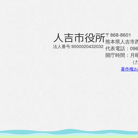
人吉市役所
〒868-8601
熊本県人吉市西
法人番号:9000020432032
代表電話：
096
開庁時間：
月
（
著作権お