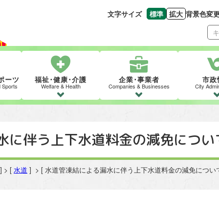
文字サイズ
標準
拡大
背景色変
文字の大きさをもとの
文字を大きくす
ポーツ
福祉･健康･介護
企業･事業者
市政
d Sports
Welfare & Health
Companies & Businesses
City Admin
水に伴う上下水道料金の減免につい
] > [
水道
] > [ 水道管凍結による漏水に伴う上下水道料金の減免について