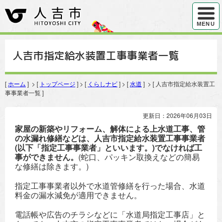
ハンバ
MENU
人吉市指定給水装置工事事業者一覧
[
ホーム
] > [
トップページ
] > [
くらしナビ
] > [
水道
] > [ 人吉市指定給水装置工
事事業者一覧 ]
更新日：2026年06月03日
家屋の新築やリフォーム、解体による上水道工事、管
の水漏れ修繕などは、人吉市指定給水装置工事事業者
(以下「指定工事事業者」といいます。)でなければ工
事ができません。
(蛇口、パッキン取換えなどの簡易
な修繕は除きます。)
指定工事事業者以外で水道管修繕を行った場合、水道
料金の漏水減免が適用できません。
電話帳や広告のチラシなどに「水道局指定工事店」と