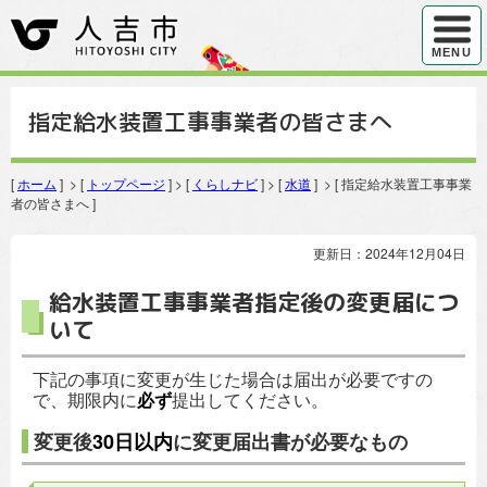
ハンバ
MENU
指定給水装置工事事業者の皆さまへ
[
ホーム
] > [
トップページ
] > [
くらしナビ
] > [
水道
] > [ 指定給水装置工事事業
者の皆さまへ ]
更新日：2024年12月04日
給水装置工事事業者指定後の変更届につ
いて
下記の事項に変更が生じた場合は届出が必要ですの
で、期限内に
必ず
提出してください。
変更後
30日以内
に変更届出書が必要なもの