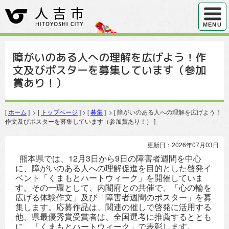
ハンバ
MENU
障がいのある人への理解を広げよう！作
文及びポスターを募集しています（参加
賞あり！）
[
ホーム
] > [
トップページ
] > [
募集
] > [ 障がいのある人への理解を広げよう！
作文及びポスターを募集しています（参加賞あり！） ]
更新日：2026年07月03日
熊本県では、12月3日から9日の障害者週間を中心
に、障がいのある人への理解促進を目的とした啓発イ
ベント「くまもとハートウィーク」を開催していま
す。その一環として、内閣府との共催で、「心の輪を
広げる体験作文」及び「障害者週間のポスター」を募
集します。応募作品は、関連の催しで啓発に活用する
他、県最優秀賞受賞者は、全国選考に推薦するととも
に、「くまもとハートウィーク」で表彰します。