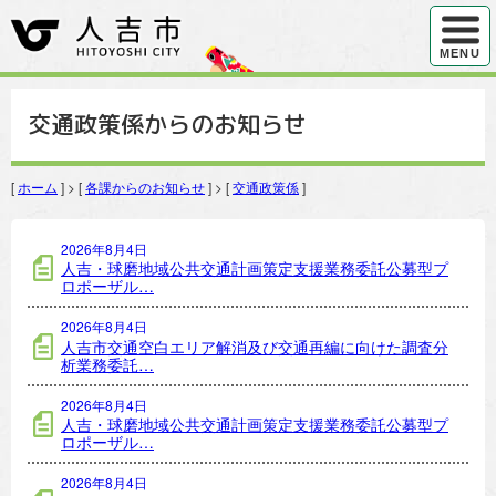
ハンバ
MENU
交通政策係からのお知らせ
[
ホーム
] > [
各課からのお知らせ
] > [
交通政策係
]
交通政策係の記事一覧
2026年8月4日
人吉・球磨地域公共交通計画策定支援業務委託公募型プ
ロポーザル…
2026年8月4日
人吉市交通空白エリア解消及び交通再編に向けた調査分
析業務委託…
2026年8月4日
人吉・球磨地域公共交通計画策定支援業務委託公募型プ
ロポーザル…
2026年8月4日