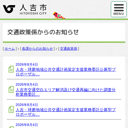
ハンバ
MENU
交通政策係からのお知らせ
[
ホーム
] > [
各課からのお知らせ
] > [
交通政策係
]
交通政策係の記事一覧
2026年8月4日
人吉・球磨地域公共交通計画策定支援業務委託公募型プ
ロポーザル…
2026年8月4日
人吉市交通空白エリア解消及び交通再編に向けた調査分
析業務委託…
2026年8月4日
人吉・球磨地域公共交通計画策定支援業務委託公募型プ
ロポーザル…
2026年8月4日