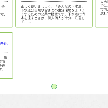
人吉
では
 令
正しく使いましょう、「みんなの下水道」
市内
、一
下水道は自然や皆さまの生活環境をよりよ
成し
のた
くするための公共の財産です。下水道に汚
水を流すときは、個人個人が十分に注意し
て、…
(浄化
は、微
装置
を保
す。
1