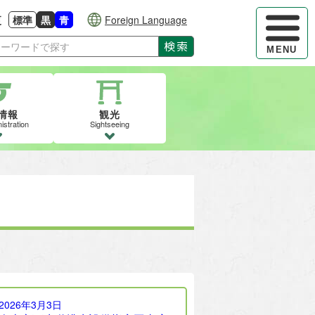
ハンバーガ
更
標準
黒
青
Foreign Language
大きさに戻す
る
背景色の変更：白
背景色の変更：黒
背景色の変更：青
検索
MENU
情報
観光
istration
Sightseeing
2026年3月3日