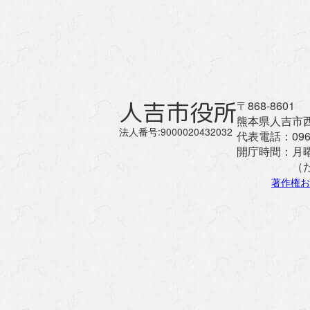
人吉市役所
〒868-8601
熊本県人吉市西
法人番号:9000020432032
代表電話：
096
開庁時間：
月
（
著作権お