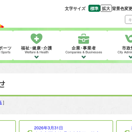
文字サイズ
標準
拡大
背景色変
文字の大きさをもとの
文字を大きくす
ポーツ
福祉･健康･介護
企業･事業者
市政
d Sports
Welfare & Health
Companies & Businesses
City Admin
せ
係
]
2026年3月31日