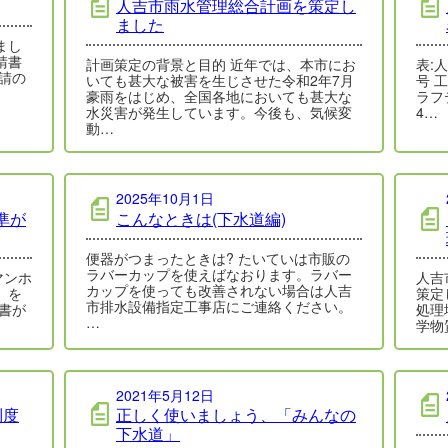
人吉市雨水管理総合計画を策定し
ました
まし
請書
計画策定の背景と目的 近年では、本市にお
表:
請の
いても甚大な被害を生じさせた令和2年7月
号 
豪雨をはじめ、全国各地においても甚大な
ラフ
水災害が発生しています。今後も、気候変
4…
動…
2025年10月1日
準が
こんなときは(下水道編)
便器がつまったときは? たいていは市販の
ラバーカップを使えばなおります。ラバー
マンホ
人吉
カップを使っても改善されない場合は人吉
」を
策定
市排水設備指定工事店にご連絡ください。
書が
処理
…
学物
2021年5月12日
制度
正しく使いましょう、「みんなの
下水道」