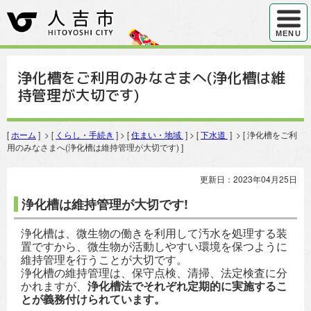
ハンバ
MENU
浄化槽をご利用のみなさまへ(浄化槽は維
持管理が大切です)
[
ホーム
] > [
くらし・手続き
] > [
住まい・地域
] > [
下水道
] > [ 浄化槽をご利
用のみなさまへ(浄化槽は維持管理が大切です) ]
更新日：2023年04月25日
浄化槽は維持管理が大切です!
浄化槽は、微生物の働きを利用して汚水を処理する装
置ですから、微生物が活動しやすい環境を保つように
維持管理を行うことが大切です。
浄化槽の維持管理は、保守点検、清掃、法定検査に分
かれますが、
浄化槽法でそれぞれ定期的に実施するこ
とが義務付けられています。