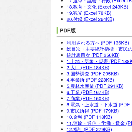
17.選挙・議会・行政
(Excel 1
18.教育・文化
(Excel 243KB)
19.観光
(Excel 78KB)
20.付録
(Excel 264KB)
PDF版
利用される方へ
(PDF 136KB)
総目次・主要統計指標・市民
統計表目次
(PDF 250KB)
1.土地・気象・災害
(PDF 188
2.人口
(PDF 184KB)
3.国勢調査
(PDF 295KB)
4.事業所
(PDF 228KB)
5.農林水産業
(PDF 291KB)
6.工業
(PDF 167KB)
7.商業
(PDF 150KB)
8.電気・上水道・下水道
(PDF 
9.市民所得
(PDF 179KB)
10.金融
(PDF 118KB)
11.運輸・通信・労働・賃金
(P
12.福祉
(PDF 279KB)