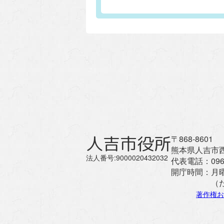
人吉市役所
〒868-8601
熊本県人吉市西
法人番号:9000020432032
代表電話：
096
開庁時間：
月
（
著作権お