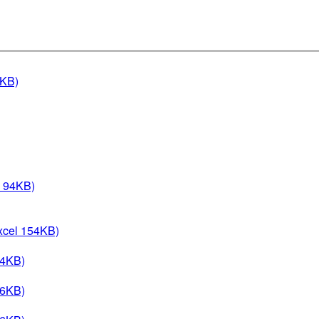
8KB)
 94KB)
xcel 154KB)
54KB)
06KB)