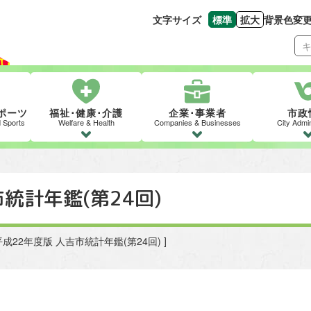
文字サイズ
標準
拡大
背景色変
文字の大きさをもとの
文字を大きくす
ポーツ
福祉･健康･介護
企業･事業者
市政
d Sports
Welfare & Health
Companies & Businesses
City Admin
統計年鑑(第24回)
[ 平成22年度版 人吉市統計年鑑(第24回) ]