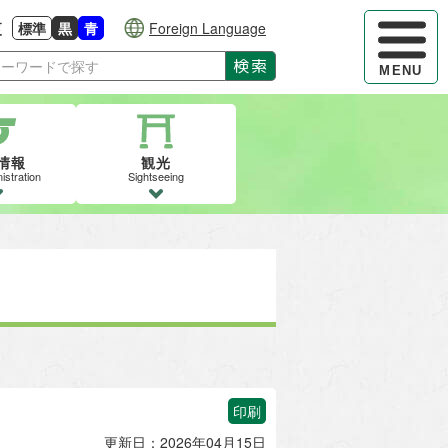
ハンバーガ
更
標準
黒
青
Foreign Language
大きさに戻す
る
背景色の変更：白
背景色の変更：黒
背景色の変更：青
検索
MENU
情報
観光
istration
Sightseeing
印刷
更新日：2026年04月15日