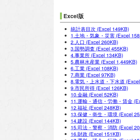
Excel版
統計表目次
(Excel 149KB)
1.土地・気象・災害
(Excel 15
2.人口
(Excel 260KB)
3.国勢調査
(Excel 455KB)
4.事業所
(Excel 134KB)
5.農林水産業
(Excel 1,449KB)
6.工業
(Excel 108KB)
7.商業
(Excel 97KB)
8.電気・上水道・下水道
(Excel
9.市民所得
(Excel 126KB)
10.金融
(Excel 52KB)
11.運輸・通信・労働・賃金
(E
12.福祉
(Excel 248KB)
13.保健・衛生・環境
(Excel 2
14.建設
(Excel 144KB)
15.司法・警察・消防
(Excel 2
16.財政
(Excel 151KB)