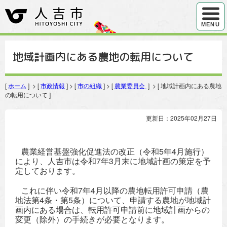
ハンバ
MENU
地域計画内にある農地の転用について
[
ホーム
] > [
市政情報
] > [
市の組織
] > [
農業委員会
] > [ 地域計画内にある農地
の転用について ]
更新日：2025年02月27日
農業経営基盤強化促進法の改正（令和5年4月施行）
により、人吉市は令和7年3月末に地域計画の策定を予
定しております。
これに伴い令和7年4月以降の農地転用許可申請（農
地法第4条・第5条）について、申請する農地が地域計
画内にある場合は、転用許可申請前に地域計画からの
変更（除外）の手続きが必要となります。