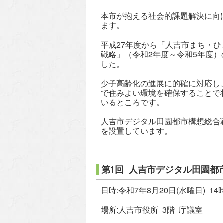
本市が抱える社会的課題解決に向
ます。
平成27年度から「人吉市まち・
戦略」（令和2年度～令和5年度
した。
少子高齢化の進展に的確に対応し
で住みよい環境を確保することで
いるところです。
人吉市デジタル田園都市構想総合
を設置しています。
第1回 人吉市デジタル田園都
日時:令和7年8月20日(水曜日) 14
場所:人吉市役所 3階 庁議室