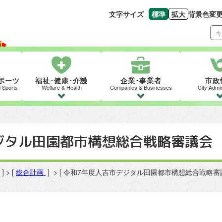
文字サイズ
標準
拡大
背景色変
文字の大きさをもとの
文字を大きくす
ポーツ
福祉･健康･介護
企業･事業者
市政
d Sports
Welfare & Health
Companies & Businesses
City Admin
ジタル田園都市構想総合戦略審議会
] > [
総合計画
] > [ 令和7年度人吉市デジタル田園都市構想総合戦略審議