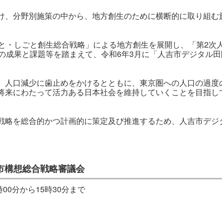
け、分野別施策の中から、地方創生のために横断的に取り組む
ひと・しごと創生総合戦略」による地方創生を展開し、「第2次
）の成果と課題等を踏まえて、令和6年3月に「人吉市デジタル
、人口減少に歯止めをかけるとともに、東京圏への人口の過度
将来にわたって活力ある日本社会を維持していくことを目指し
戦略を総合的かつ計画的に策定及び推進するため、人吉市デジ
市構想総合戦略審議会
時00分から15時30分まで