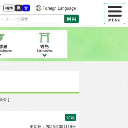
ハンバーガ
更
標準
黒
青
Foreign Language
大きさに戻す
る
背景色の変更：白
背景色の変更：黒
背景色の変更：青
検索
MENU
情報
観光
istration
Sightseeing
会 ]
印刷
更新日：2025年09月19日