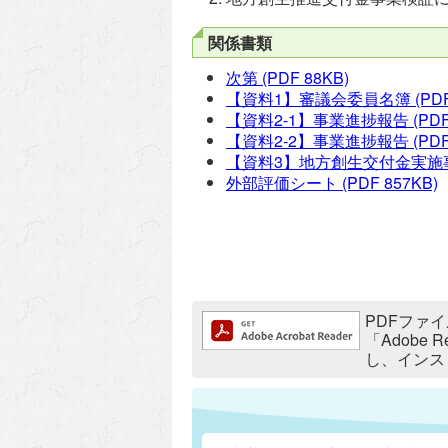
関係書類
次第
(PDF 88KB)
【資料1】審議会委員名簿
(PDF
【資料2-1】事業進捗報告
(PDF
【資料2-2】事業進捗報告
(PDF
【資料3】地方創生交付金実施
外部評価シート
(PDF 857KB)
追加情報：PDFファイル
PDFファイ
「Adobe
し、インス