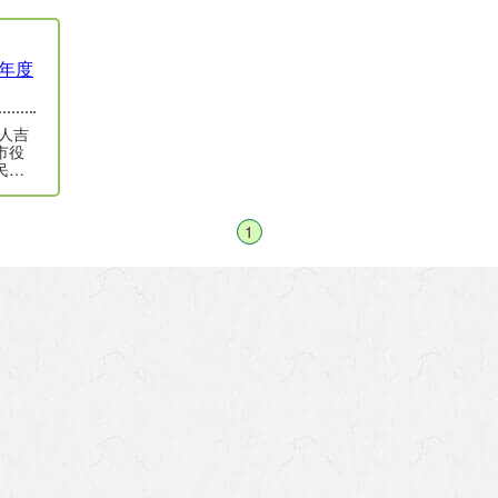
年度
市役
民の
す…
1