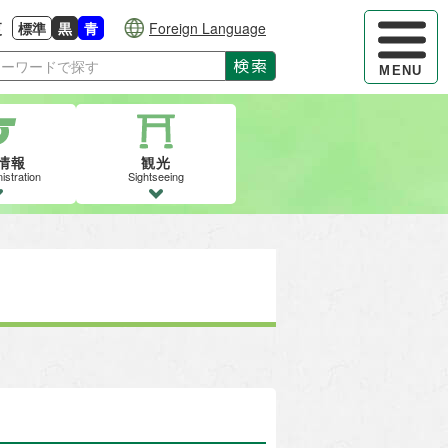
ハンバーガ
更
標準
黒
青
Foreign Language
大きさに戻す
る
背景色の変更：白
背景色の変更：黒
背景色の変更：青
検索
MENU
情報
観光
istration
Sightseeing