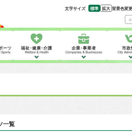
文字サイズ
標準
拡大
背景色変
文字の大きさをもとの
文字を大きくす
ポーツ
福祉･健康･介護
企業･事業者
市政
d Sports
Welfare & Health
Companies & Businesses
City Admin
ツ一覧