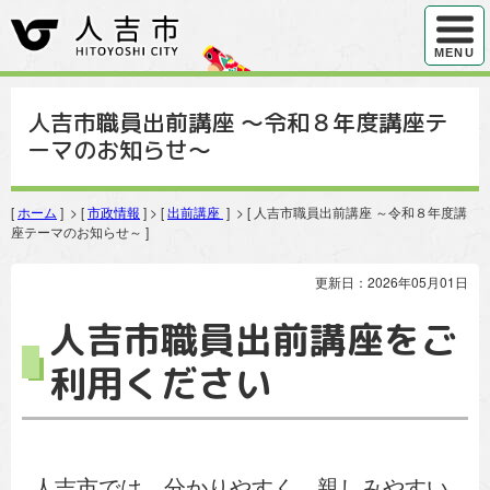
ハンバ
MENU
人吉市職員出前講座 ～令和８年度講座テ
ーマのお知らせ～
[
ホーム
] > [
市政情報
] > [
出前講座
] > [ 人吉市職員出前講座 ～令和８年度講
座テーマのお知らせ～ ]
更新日：2026年05月01日
人吉市職員出前講座をご
利用ください
人吉市では、分かりやすく、親しみやすい