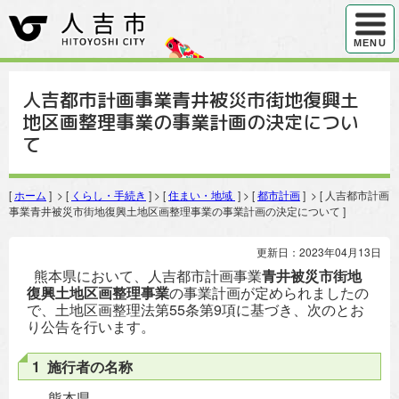
ハンバ
MENU
人吉都市計画事業青井被災市街地復興土
地区画整理事業の事業計画の決定につい
て
[
ホーム
] > [
くらし・手続き
] > [
住まい・地域
] > [
都市計画
] > [ 人吉都市計画
事業青井被災市街地復興土地区画整理事業の事業計画の決定について ]
更新日：2023年04月13日
熊本県において、人吉都市計画事業
青井被災市街地
復興土地区画整理事業
の事業計画が定められましたの
で、土地区画整理法第55条第9項に基づき、次のとお
り公告を行います。
1 施行者の名称
熊本県