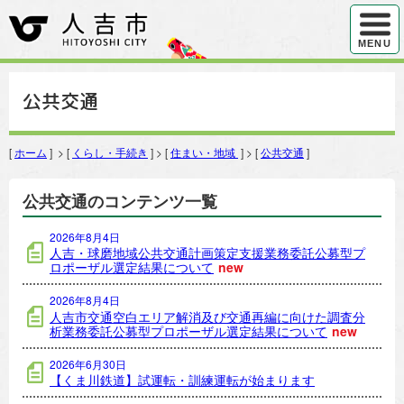
ハンバ
MENU
公共交通
[
ホーム
] > [
くらし・手続き
] > [
住まい・地域
] > [
公共交通
]
公共交通のコンテンツ一覧
2026年8月4日
人吉・球磨地域公共交通計画策定支援業務委託公募型プ
ロポーザル選定結果について
new
2026年8月4日
人吉市交通空白エリア解消及び交通再編に向けた調査分
析業務委託公募型プロポーザル選定結果について
new
2026年6月30日
【くま川鉄道】試運転・訓練運転が始まります