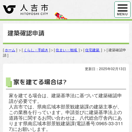
ハンバ
MENU
建築確認申請
[
ホーム
] > [
くらし・手続き
] > [
住まい・地域
] > [
住宅建築
] > [ 建築確認申
請 ]
更新日：2025年02月13日
家を建てる場合は?
家を建てる場合は、建築基準法に基づいて建築確認申
請が必要です。
人吉市では、県南広域本部景観建築課の建築主事が、
この業務を行っています。申請並びに建築基準法上の
道路等に関するお問い合わせは、八代総合庁舎内にあ
ります県南広域本部景観建築課(電話番号:0965-33-311
7)にお願いします。