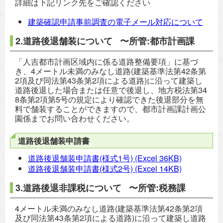
詳細は下記リンク先をご確認ください
建築確認申請事前調査の電子メール対応について
2.道路後退舗装について 〜所管:都市計画課
「人吉都市計画区域内に係る道路整備要項」に基づ
き、4メートル未満のみなし道路(建築基準法第42条第
2項及び同法第43条第2項による道路)に沿って建築し
道路後退した場合または任意で後退し、地方税法第34
8条第2項第5号の規定により確認できた後退部分を無
料で舗装することができますので、都市計画課計画公
園係までお問い合わせください。
道路後退舗装申請書
道路後退舗装申請書(様式1号)
(Excel 36KB)
道路後退舗装申請書(様式2号)
(Excel 14KB)
3.道路後退非課税について 〜所管:税務課
4メートル未満のみなし道路(建築基準法第42条第2項
及び同法第43条第2項による道路)に沿って建築し道路