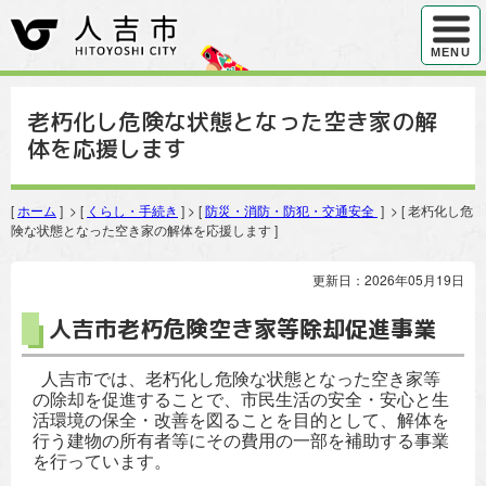
ハンバ
MENU
老朽化し危険な状態となった空き家の解
体を応援します
[
ホーム
] > [
くらし・手続き
] > [
防災・消防・防犯・交通安全
] > [ 老朽化し危
険な状態となった空き家の解体を応援します ]
更新日：2026年05月19日
人吉市老朽危険空き家等除却促進事業
人吉市では、老朽化し危険な状態となった空き家等
の除却を促進することで、市民生活の安全・安心と生
活環境の保全・改善を図ることを目的として、解体を
行う建物の所有者等にその費用の一部を補助する事業
を行っています。