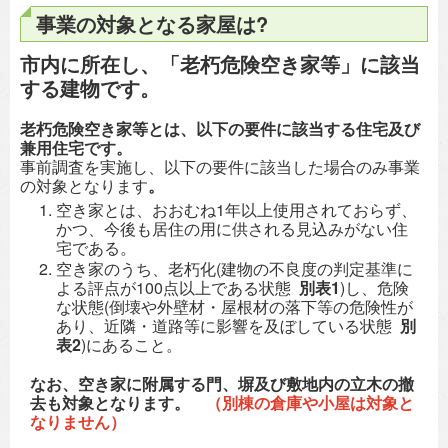
事業の対象となる家屋は?
市内に所在し、「老朽危険空き家等」に該当
する建物です。
老朽危険空き家等とは
、以下の要件に該当する住宅及び
兼用住宅です。
事前調査を実施し、以下の要件に該当した場合のみ事業
の対象となります
。
空き家とは、おおむね1年以上使用されておらず、
かつ、今後も居住の用に供される見込みがない住
宅である。
空き家のうち、老朽化(建物の不良度の判定基準に
よる評点が100点以上である状態
別表1
)し、危険
な状態(倒壊や外壁材・屋根材の落下等の危険性が
あり、近隣・道路等に影響を及ぼしている状態
別
表2
)にあること。
なお、空き家に附属する門、塀及び敷地内の立木の撤
去も対象となります。
（別棟の倉庫や小屋は対象と
なりません）