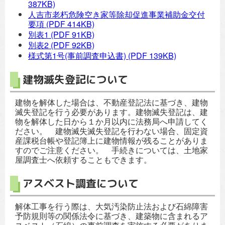
387KB)
人吉市老朽危険空き家等除却促進事業補助金交付
要項
(PDF 414KB)
別表1
(PDF 91KB)
別表2
(PDF 92KB)
様式第1号(事前調査申込書)
(PDF 139KB)
建物滅失登記について
建物を解体した場合は、不動産登記法に基づき、建物
滅失登記を行う必要があります。建物滅失登記は、建
物を解体した日から１か月以内に法務局へ申請してく
ださい。 建物滅失滅失登記を行わない場合、固定資
産課税台帳や登記簿上に建物情報が残ることがありま
すのでご注意ください。 手続きについては、土地家
屋調査士へ依頼することもできます。
アスベスト調査について
解体工事を行う際は、大気汚染防止法および石綿障害
予防規則等の関係法令に基づき、建築物に含まれるア