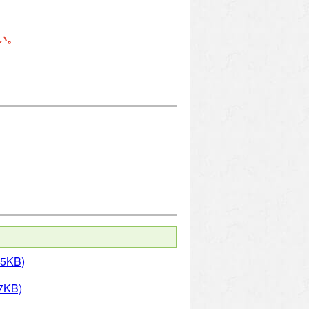
い。
5KB)
7KB)