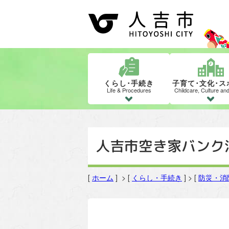
くらし･手続き
子育て･文化･ス
Life & Procedures
Childcare, Culture an
人吉市空き家バンク
[
ホーム
] > [
くらし・手続き
] > [
防災・消