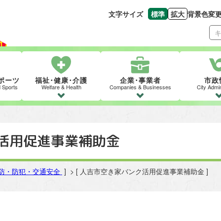
文字サイズ
標準
拡大
背景色変
文字の大きさをもとの
文字を大きくす
ポーツ
福祉･健康･介護
企業･事業者
市政
d Sports
Welfare & Health
Companies & Businesses
City Admin
活用促進事業補助金
防・防犯・交通安全
] > [ 人吉市空き家バンク活用促進事業補助金 ]