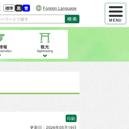
ハンバーガ
更
標準
黒
青
Foreign Language
大きさに戻す
る
背景色の変更：白
背景色の変更：黒
背景色の変更：青
検索
MENU
情報
観光
istration
Sightseeing
印刷
更新日：2026年05月19日