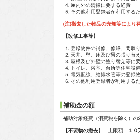
屋内外の清掃に要する経費
その他利用登録者が利用する
(注)撤去した物品の売却等により
【改修工事等】
登録物件の補修、修繕、間取
天井、壁、床及び畳の張り替
屋根及び外壁の塗り替え等に
トイレ、浴室、台所等住宅設
電気配線、給排水管等の登録
その他利用登録者が利用する
補助金の額
補助対象経費（消費税を除く）の
【不要物の撤去】
上限額
１０