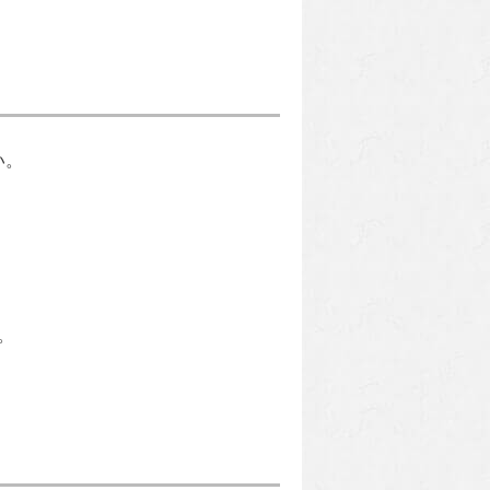
い。
。
。