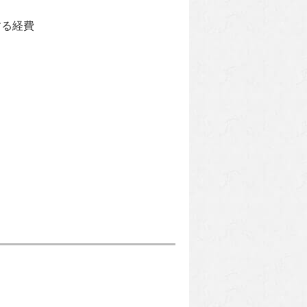
する経費
。