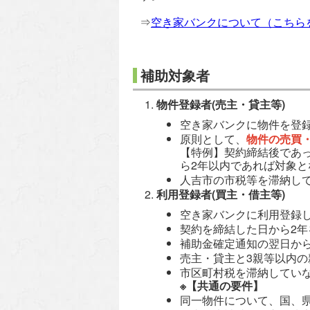
⇒
空き家バンクについて（こちら
補助対象者
物件登録者(売主・貸主等)
空き家バンクに物件を登
原則として、
物件の売買
【特例】契約締結後であ
ら2年以内であれば対象と
人吉市の市税等を滞納し
利用登録者(買主・借主等)
空き家バンクに利用登録
契約を締結した日から2
補助金確定通知の翌日か
売主・貸主と3親等以内の
市区町村税を滞納してい
※【共通の要件】
同一物件について、国、