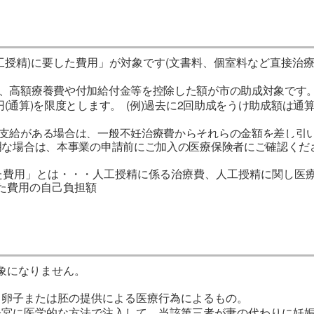
工授精)に要した費用」が対象です(文書料、個室料など直接治療
、高額療養費や付加給付金等を控除した額が市の助成対象です
円(通算)を限度とします。
(例)過去に2回助成をうけ助成額は通算
支給がある場合は、一般不妊治療費からそれらの金額を差し引
明な場合は、本事業の申請前にご加入の医療保険者にご確認くだ
した費用」とは・・・人工授精に係る治療費、人工授精に関し医
た費用の自己負担額
象になりません。
・卵子または胚の提供による医療行為によるもの。
子宮に医学的な方法で注入して、当該第三者が妻の代わりに妊