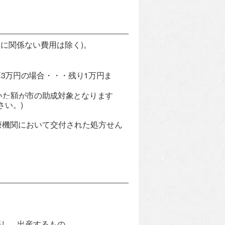
に関係ない費用は除く)。
。
3
万円の場合・・・残り1
万円ま
いた額が市の助成対象となります
さい。)
療機関において交付された処方せん
娠し、出産するもの。