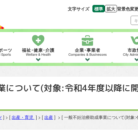
文字サイズ
標準
拡大
背景色変
文字の大きさをもとの
文字を大きくす
ポーツ
福祉･健康･介護
企業･事業者
市政
d Sports
Welfare & Health
Companies & Businesses
City Admin
業について(対象:令和4年度以降に
ツ
] > [
出産・育児
] > [
出産
] > [ 一般不妊治療助成事業について(対象