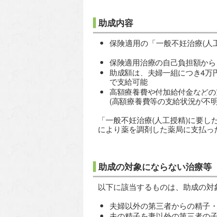
助成内容
保険適用の「一般不妊治療(人
保険適用治療の自己負担額から
助成額は、夫婦一組につき4
万
で支給可能
高額療養費や付加給付金などの
(高額療養費等の支給状況が不
「一般不妊治療(人工授精)に要
により薬を調剤した薬局に支払っ
助成の対象にならない治療等
以下に該当するものは、助成の対
夫婦以外の第三者からの精子
夫の精子を妻以外の第三者の