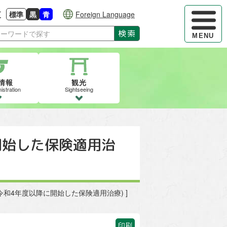
ハンバーガ
更
標準
黒
青
Foreign Language
大きさに戻す
る
背景色の変更：白
背景色の変更：黒
背景色の変更：青
検索
MENU
情報
観光
istration
Sightseeing
開始した保険適用治
:令和4年度以降に開始した保険適用治療) ]
印刷