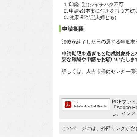
印鑑 (注)シャチハタ不可
申請者(本市に住所を持つ方)の
健康保険証(夫婦とも)
申請期限
治療が終了した日の属する年度末日
申請期限を過ぎると助成対象外と
要な確認や申請をお願いいたしま
詳しくは、人吉市保健センター保
追加情報：PDFファイル
PDFファイ
「Adobe
し、インス
追加情報：外部リンク
このページには、外部リンクが含