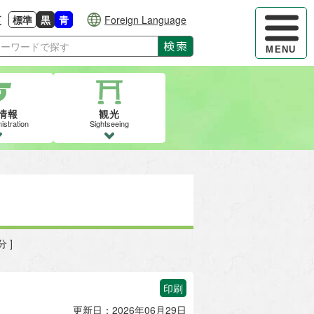
ハンバーガ
更
標準
黒
青
Foreign Language
大きさに戻す
る
背景色の変更：白
背景色の変更：黒
背景色の変更：青
検索
MENU
情報
観光
istration
Sightseeing
 ]
印刷
更新日：2026年06月29日