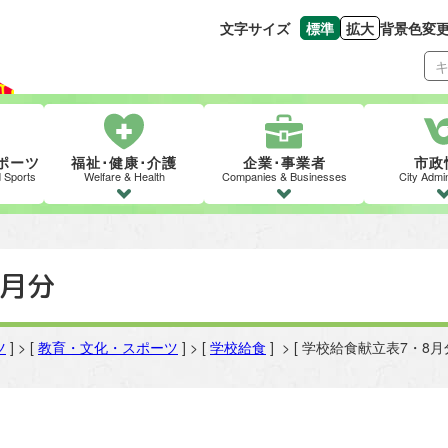
文字サイズ
標準
拡大
背景色変
文字の大きさをもとの
文字を大きくす
ポーツ
福祉･健康･介護
企業･事業者
市政
d Sports
Welfare & Health
Companies & Businesses
City Admin
8月分
ツ
] > [
教育・文化・スポーツ
] > [
学校給食
] > [ 学校給食献立表7・8月分