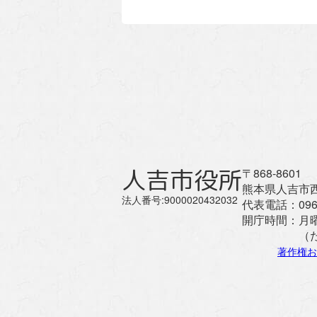
人吉市役所
〒868-8601
熊本県人吉市西
法人番号:9000020432032
代表電話：
096
開庁時間：
月
（
著作権お