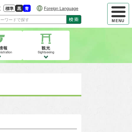
ハンバーガ
更
標準
黒
青
Foreign Language
大きさに戻す
る
背景色の変更：白
背景色の変更：黒
背景色の変更：青
検索
MENU
情報
観光
istration
Sightseeing