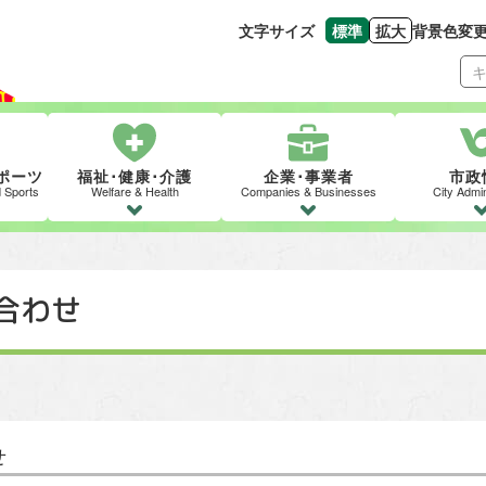
文字サイズ
標準
拡大
背景色変
文字の大きさをもとの
文字を大きくす
ポーツ
福祉･健康･介護
企業･事業者
市政
d Sports
Welfare & Health
Companies & Businesses
City Admin
合わせ
せ