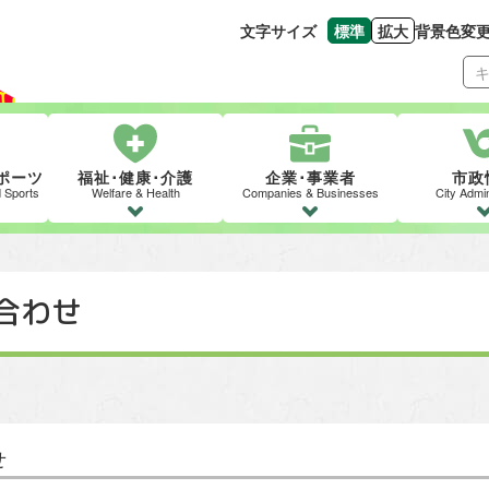
文字サイズ
標準
拡大
背景色変
文字の大きさをもとの
文字を大きくす
ポーツ
福祉･健康･介護
企業･事業者
市政
d Sports
Welfare & Health
Companies & Businesses
City Admin
合わせ
せ