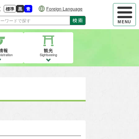
ハンバーガ
更
標準
黒
青
Foreign Language
大きさに戻す
る
背景色の変更：白
背景色の変更：黒
背景色の変更：青
検索
MENU
情報
観光
istration
Sightseeing