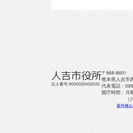
人吉市役所
〒868-8601
熊本県人吉市西
法人番号:9000020432032
代表電話：
096
開庁時間：
月
（
著作権お