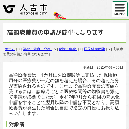
ハンバ
MENU
高額療養費の申請が簡単になります
[
ホーム
] > [
福祉・健康・介護
] > [
保険・年金
] > [
国民健康保険
] > [ 高額療
養費の申請が簡単になります ]
更新日：2025年08月06日
高額療養費は、1カ月に医療機関等に支払った保険適
用分の医療費が一定の額を超えた場合、その超えた分
が支給されるものです。これまで高額療養費の支給を
受けるには、診療月ごとに医療機関等の領収書を添え
て申請が必要でしたが、令和7年3月から初回の簡素化
申請をすることで翌月以降の申請は不要となり、高額
療養費が発生した場合は自動で指定の口座にお振り込
みいたします。
対象者