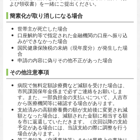
よび領収書）を一緒にご提出ください。
簡素化が取り消しになる場合
世帯主が死亡した場合
口座解約等で指定された金融機関の口座へ振り込
みができなかった場合
国民健康保険税の未納（現年度分）が発生した場
合
申請の内容に偽りその他不正があった場合
その他注意事項
病院で無料定額診療費など減額を受けた場合は、
市民課国保年金係まで必ずご連絡をお願いしま
す。また、一部負担金の支払いについて、人吉市
から医療機関等に確認する場合があります。
支給済みの高額療養費の額が支給後に変更され減
額となった場合は、減額された金額に相当する額
を市に返還していただきます。（次回以降の支給
予定がある場合には、当該支給の際に調整を行う
場合があります。）
第三者行為（交通事故等）または業務上の事故に