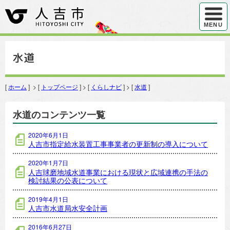
ハンバ
MENU
水道
[
ホーム
] > [
トップページ
] > [
くらしナビ
] > [
水道
]
水道のコンテンツ一覧
2020年6月1日
人吉市指定給水装置工事事業者の更新制の導入について
2020年1月7日
人吉球磨地域水道事業における現状と広域連携の手法の
検討結果の公表について
2019年4月1日
人吉市水道局水安全計画
2016年6月27日