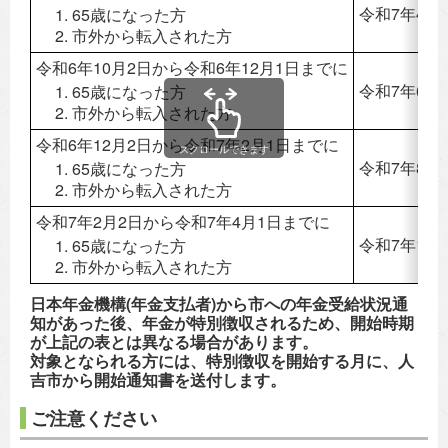
令和7年4月
65歳になった方
市外から転入された方
令和6年10月2日から令和6年12月1日までに
令和7年6月
65歳になった方
市外から転入された方
令和6年12月2日から令和7年2月1日までに
スクロールできます
令和7年8月
65歳になった方
市外から転入された方
令和7年2月2日から令和7年4月1日までに
令和7年10
65歳になった方
市外から転入された方
日本年金機構(年金支払者)から市への年金受給状況通
知があった後、年金が特別徴収されるため、開始時期
が上記の表とは異なる場合があります。
対象となられる方には、特別徴収を開始する月に、人
吉市から開始通知書を送付します。
ご注意ください