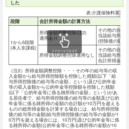
した
表:介護保険料算定
段階
合計所得金額の計算方法
その他の合計
所得金額調整控除(注2)
当該給与所得
適用あり
(控除後の額が
1から5段階
(本人非課税)
その他の合計
スクロールできます
所得金額調整控除適用なし
当該給与所得の
合計所得金額を
（注2）所得金額調整控除・・・その年の給与等の収
入金額から給与所得控除額を控除した残額(以下「給
与所得控除後の給与等の金額」という)及び公的年金
等の収入金額から公的年金等控除額を控除した残額
(以下「公的年金等に係る雑所得の金額」という)があ
る居住者で、給与所得控除後の給与等の金額及び公的
年金等に係る雑所得の金額の合計額が10万円を超える
ものの総所得金額を計算する場合には、給与所得控除
後の給与等の金額(給与所得控除後の給与等の金額が1
0万円を超える場合には、10万円)及び公的年金等に係
る雑所得の金額(公的年金等に係る雑所得の金額が10