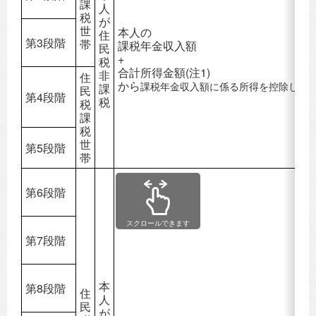
課
人
税
が
世
本人の
住
第3段階
帯
課税年金収入額
民
+
税
合計所得金額(注1)
非
住
から
課税
年金収入額に係る所得を控除した
課
民
第4段階
税
税
課
税
世
第5段階
帯
第6段階
スクロールできます
第7段階
本
第8段階
住
人
民
が