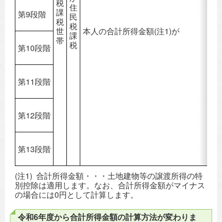
税
住
課
第9段階
民
税
税
世
本人の合計所得金額(注1)が
課
帯
税
第10段階
第11段階
第12段階
第13段階
(注1) 合計所得金額・・・土地建物等の譲渡所得の特
別控除は適用します。なお、合計所得金額がマイナス
の場合には0円として計算します。
令和6年度から合計所得金額の計算方法が変わりま