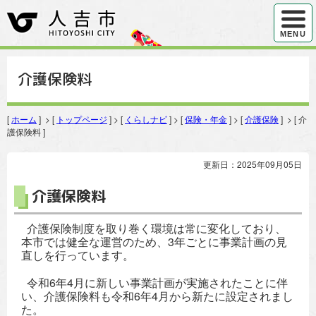
ハンバ
MENU
介護保険料
[
ホーム
] > [
トップページ
] > [
くらしナビ
] > [
保険・年金
] > [
介護保険
] > [ 介
護保険料 ]
更新日：2025年09月05日
介護保険料
介護保険制度を取り巻く環境は常に変化しており、
本市では健全な運営のため、3年ごとに事業計画の見
直しを行っています。
令和6年4月に新しい事業計画が実施されたことに伴
い、介護保険料も令和6年4月から新たに設定されまし
た。