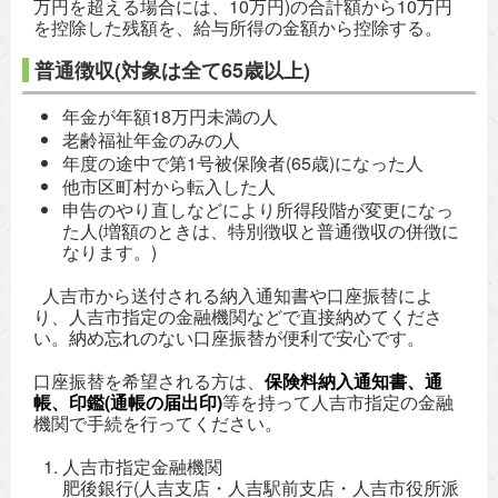
万円を超える場合には、10万円)の合計額から10万円
を控除した残額を、給与所得の金額から控除する。
普通徴収(対象は全て65歳以上)
年金が年額18万円未満の人
老齢福祉年金のみの人
年度の途中で第1号被保険者(65歳)になった人
他市区町村から転入した人
申告のやり直しなどにより所得段階が変更になっ
た人(増額のときは、特別徴収と普通徴収の併徴に
なります。)
人吉市から送付される納入通知書や口座振替によ
り、人吉市指定の金融機関などで直接納めてくださ
い。納め忘れのない口座振替が便利で安心です。
口座振替を希望される方は、
保険料納入通知書、通
帳、印鑑(通帳の届出印)
等を持って人吉市指定の金融
機関で手続を行ってください。
人吉市指定金融機関
肥後銀行(人吉支店・人吉駅前支店・人吉市役所派