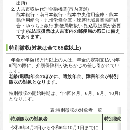
出所)
人吉市収納代理金融機関(市内店舗)
熊本銀行・南日本銀行・熊本中央信用金庫・熊本
県信用組合・九州労働金庫・球磨地域農業協同組
合・ゆうちょ銀行(郵便局取扱い:払込取扱票が必要
です)
払込取扱票は人吉市内の郵便局の窓口に備え
てあります。
特別徴収(対象は全て65歳以上)
年金が年額18万円以上の人は、年金の定期支払い(年
6回)の際に、介護保険料があらかじめ差し引かれてい
ます。
老齢(退職)年金のほかに、遺族年金、障害年金が特別
徴収の対象となります。
特別徴収の開始時期は、年4回(4月、6月、8月、10月)
となります。
表:特別徴収の対象者一覧
特別徴収の対象者
特別徴収開
令和6年4月2日から令和6年10月1日までに