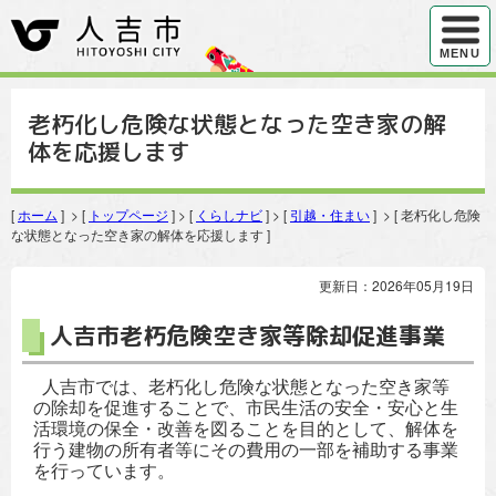
ハンバ
MENU
老朽化し危険な状態となった空き家の解
体を応援します
[
ホーム
] > [
トップページ
] > [
くらしナビ
] > [
引越・住まい
] > [ 老朽化し危険
な状態となった空き家の解体を応援します ]
更新日：2026年05月19日
人吉市老朽危険空き家等除却促進事業
人吉市では、老朽化し危険な状態となった空き家等
の除却を促進することで、市民生活の安全・安心と生
活環境の保全・改善を図ることを目的として、解体を
行う建物の所有者等にその費用の一部を補助する事業
を行っています。