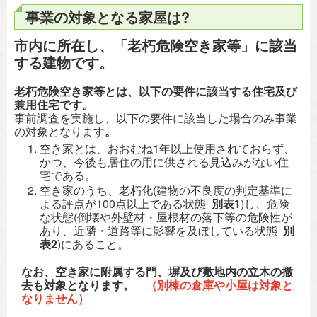
事業の対象となる家屋は?
市内に所在し、「老朽危険空き家等」に該当
する建物です。
老朽危険空き家等とは
、以下の要件に該当する住宅及び
兼用住宅です。
事前調査を実施し、以下の要件に該当した場合のみ事業
の対象となります
。
空き家とは、おおむね1年以上使用されておらず、
かつ、今後も居住の用に供される見込みがない住
宅である。
空き家のうち、老朽化(建物の不良度の判定基準に
よる評点が100点以上である状態
別表1
)し、危険
な状態(倒壊や外壁材・屋根材の落下等の危険性が
あり、近隣・道路等に影響を及ぼしている状態
別
表2
)にあること。
なお、空き家に附属する門、塀及び敷地内の立木の撤
去も対象となります。
（別棟の倉庫や小屋は対象と
なりません）