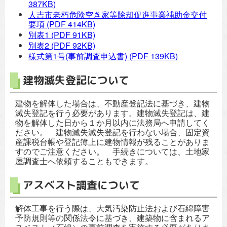
387KB)
人吉市老朽危険空き家等除却促進事業補助金交付
要項
(PDF 414KB)
別表1
(PDF 91KB)
別表2
(PDF 92KB)
様式第1号(事前調査申込書)
(PDF 139KB)
建物滅失登記について
建物を解体した場合は、不動産登記法に基づき、建物
滅失登記を行う必要があります。建物滅失登記は、建
物を解体した日から１か月以内に法務局へ申請してく
ださい。 建物滅失滅失登記を行わない場合、固定資
産課税台帳や登記簿上に建物情報が残ることがありま
すのでご注意ください。 手続きについては、土地家
屋調査士へ依頼することもできます。
アスベスト調査について
解体工事を行う際は、大気汚染防止法および石綿障害
予防規則等の関係法令に基づき、建築物に含まれるア