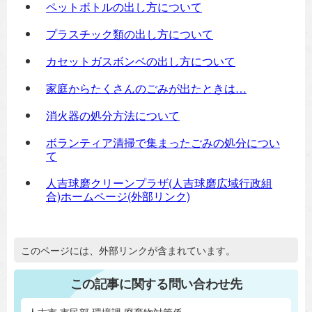
ペットボトルの出し方について
プラスチック類の出し方について
カセットガスボンベの出し方について
家庭からたくさんのごみが出たときは…
消火器の処分方法について
ボランティア清掃で集まったごみの処分につい
て
人吉球磨クリーンプラザ(人吉球磨広域行政組
合)ホームページ(外部リンク)
追加情報：外部リンク
このページには、外部リンクが含まれています。
この記事に関する問い合わせ先
人吉市 市民部 環境課 廃棄物対策係