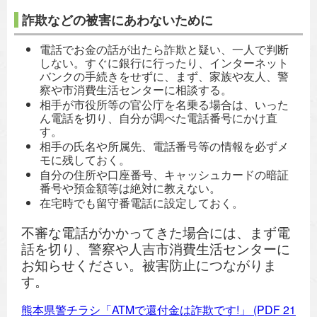
詐欺などの被害にあわないために
電話でお金の話が出たら詐欺と疑い、一人で判断
しない。すぐに銀行に行ったり、インターネット
バンクの手続きをせずに、まず、家族や友人、警
察や市消費生活センターに相談する。
相手が市役所等の官公庁を名乗る場合は、いった
ん電話を切り、自分が調べた電話番号にかけ直
す。
相手の氏名や所属先、電話番号等の情報を必ずメ
モに残しておく。
自分の住所や口座番号、キャッシュカードの暗証
番号や預金額等は絶対に教えない。
在宅時でも留守番電話に設定しておく。
不審な電話がかかってきた場合には、まず電
話を切り、警察や人吉市消費生活センターに
お知らせください。被害防止につながりま
す。
熊本県警チラシ「ATMで還付金は詐欺です!」
(PDF 21