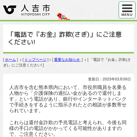
ハンバ
MENU
「電話で『お金』詐欺(さぎ)」にご注意
ください!
[
ホーム
] > [
トップページ
] > [
重要なお知らせ
] > [ 「電話で『お金』詐欺(さ
ぎ)」にご注意ください! ]
更新日：2023年03月09日
人吉市を含む熊本県内において、市役所職員を名乗る
人物から「介護保険の過払い金があるので還付しま
す」という電話があり、銀行やインターネットバンク
で手続きをするように指示されたとの相談が多数寄せ
られています。
これらは還付金詐欺の予兆電話と考えられ、今後も同
様の手口の電話がかかってくる可能性がありますの
で、ご注意ください。