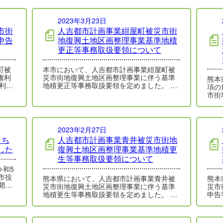
2023年3月23日
市街
人吉都市計画事業紺屋町被災市街
申告
地復興土地区画整理事業基準地積
更正等事務取扱要領について
町被
本市において、人吉都市計画事業紺屋町被
権利
災市街地復興土地区画整理事業に伴う基準
熊本
利申
地積更正等事務取扱要領を定めました。 基
項の
申…
準地積更正等取扱要領 この要領は、基…
市街
挙期
2023年2月27日
まち
人吉都市計画事業青井被災市街地
した
復興土地区画整理事業基準地積更
生等事務取扱要領について
、市役
熊本県において、人吉都市計画事業青井被
熊本
開催
災市街地復興土地区画整理事業に伴う基準
災市
地積更生等事務取扱要領を定めました。 基
申告
準地積更生等取扱要領 この要領は、基…