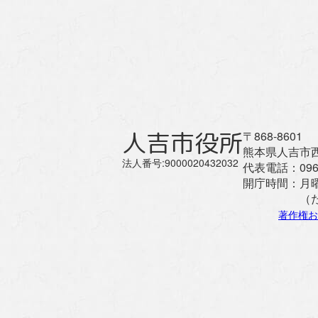
人吉市役所
〒868-8601
熊本県人吉市西
法人番号:9000020432032
代表電話：
096
開庁時間：
月
（
著作権お