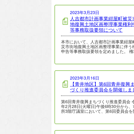
2023年3月23日
人吉都市計画事業紺屋町被災
地復興土地区画整理事業権利
等事務取扱要領について
本市において、人吉都市計画事業紺屋
災市街地復興土地区画整理事業に伴う
申告等事務取扱要領を定めました。 権
告等取扱要領 この要領は、権利等の
2023年3月16日
【青井地区】第6回青井復興
づくり推進委員会を開催しま
第6回青井復興まちづくり推進委員会 令和5
年2月28日(火曜日)午後6時30分から
所3階庁議室において、第6回委員会を
いたしましたので、その…