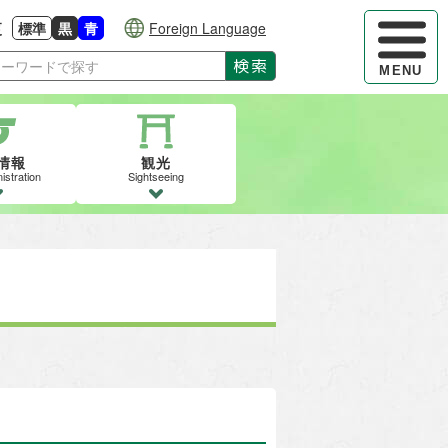
ハンバーガ
更
標準
黒
青
Foreign Language
大きさに戻す
る
背景色の変更：白
背景色の変更：黒
背景色の変更：青
検索
MENU
情報
観光
istration
Sightseeing