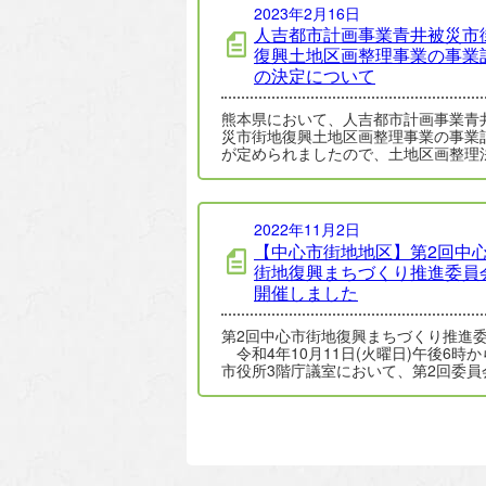
2023年2月16日
人吉都市計画事業青井被災市
復興土地区画整理事業の事業
の決定について
熊本県において、人吉都市計画事業青
災市街地復興土地区画整理事業の事業
が定められましたので、土地区画整理
5条第9項に基づき、次のとおり公告を
ます…
2022年11月2日
【中心市街地地区】第2回中
街地復興まちづくり推進委員
開催しました
第2回中心市街地復興まちづくり推進
令和4年10月11日(火曜日)午後6時か
市役所3階庁議室において、第2回委員
開催いたしましたので、その取組…