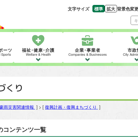
文字サイズ
標準
拡大
背景色変
文字の大きさをもとの
文字を大きくす
ポーツ
福祉･健康･介護
企業･事業者
市政
d Sports
Welfare & Health
Companies & Businesses
City Admin
づくり
月豪雨災害関連情報
] > [
復興計画・復興まちづくり
]
のコンテンツ一覧