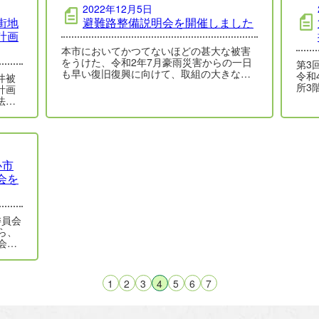
2022年12月5日
街地
避難路整備説明会を開催しました
計画
本市においてかつてないほどの甚大な被害
をうけた、令和2年7月豪雨災害からの一日
第3
も早い復旧復興に向けて、取組の大きな指
令和
井被
針となる「人吉市復興計画」を令和3年3月
所3
計画
に策…
いた
法第5
行い
心市
会を
委員会
ら、
会を
1
2
3
4
5
6
7