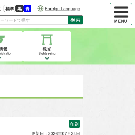
ハンバーガ
更
標準
黒
青
Foreign Language
大きさに戻す
る
背景色の変更：白
背景色の変更：黒
背景色の変更：青
検索
MENU
情報
観光
istration
Sightseeing
印刷
更新日：2026年07月24日