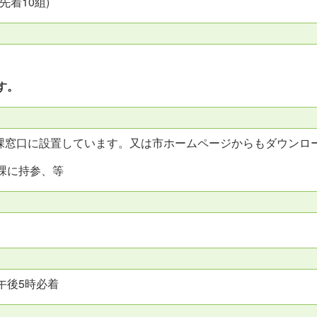
着10組)
す。
興課窓口に設置しています。又は市ホームページからもダウンロ
課に持参、等
午後5時必着