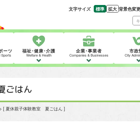
文字サイズ
標準
拡大
背景色変
文字の大きさをもとの
文字を大きくす
ポーツ
福祉･健康･介護
企業･事業者
市政
d Sports
Welfare & Health
Companies & Businesses
City Admin
夏ごはん
 > [ 夏休親子体験教室 夏ごはん ]