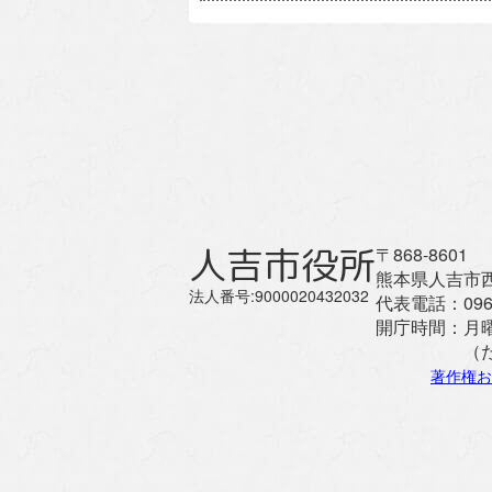
人吉市役所
〒868-8601
熊本県人吉市西
法人番号:9000020432032
代表電話：
096
開庁時間：
月
（
著作権お