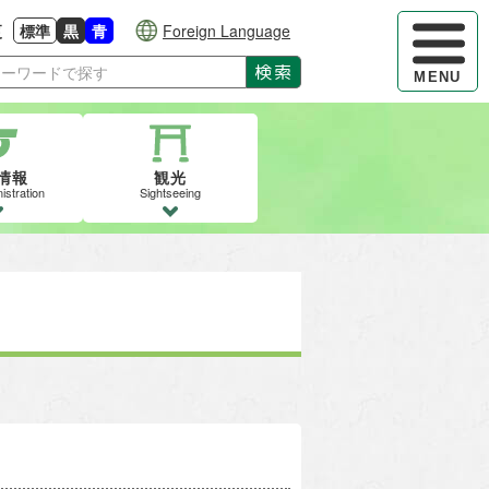
ハンバーガ
更
標準
黒
青
Foreign Language
大きさに戻す
る
背景色の変更：白
背景色の変更：黒
背景色の変更：青
検索
MENU
情報
観光
istration
Sightseeing