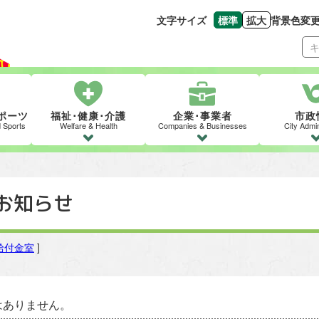
文字サイズ
標準
拡大
背景色変
文字の大きさをもとの
文字を大きくす
ポーツ
福祉･健康･介護
企業･事業者
市政
d Sports
Welfare & Health
Companies & Businesses
City Admin
お知らせ
給付金室
]
はありません。