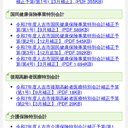
補正予算(第1号)【3月補正】
(PDF 355KB)
国民健康保険事業特別会計
令和7年度人吉市国民健康保険事業特別会計補正予
算(第1号)【9月補正】
(PDF 589KB)
令和7年度人吉市国民健康保険事業特別会計補正予
算(第2号)【12月補正】
(PDF 545KB)
令和7年度人吉市国民健康保険事業特別会計補正予
算(第3号)【12月追加】
(PDF 392KB)
令和7年度人吉市国民健康保険事業特別会計補正予
算(第4号)【3月補正】
(PDF 1,694KB)
後期高齢者医療特別会計
令和7年度人吉市後期高齢者医療特別会計補正予算
(第1号)【9月補正】
(PDF 18KB)
令和7年度人吉市後期高齢者医療特別会計補正予算
(第2号)【3月補正】
(PDF 29KB)
介護保険特別会計
令和7年度人吉市介護保険特別会計補正予算(第1