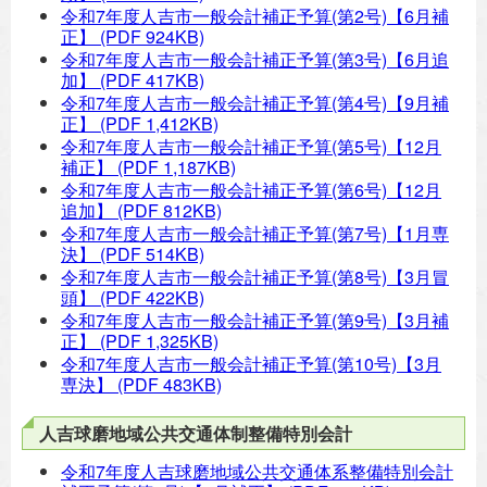
令和7年度人吉市一般会計補正予算(第2号)【6月補
正】
(PDF 924KB)
令和7年度人吉市一般会計補正予算(第3号)【6月追
加】
(PDF 417KB)
令和7年度人吉市一般会計補正予算(第4号)【9月補
正】
(PDF 1,412KB)
令和7年度人吉市一般会計補正予算(第5号)【12月
補正】
(PDF 1,187KB)
令和7年度人吉市一般会計補正予算(第6号)【12月
追加】
(PDF 812KB)
令和7年度人吉市一般会計補正予算(第7号)【1月専
決】
(PDF 514KB)
令和7年度人吉市一般会計補正予算(第8号)【3月冒
頭】
(PDF 422KB)
令和7年度人吉市一般会計補正予算(第9号)【3月補
正】
(PDF 1,325KB)
令和7年度人吉市一般会計補正予算(第10号)【3月
専決】
(PDF 483KB)
人吉球磨地域公共交通体制整備特別会計
令和7年度人吉球磨地域公共交通体系整備特別会計