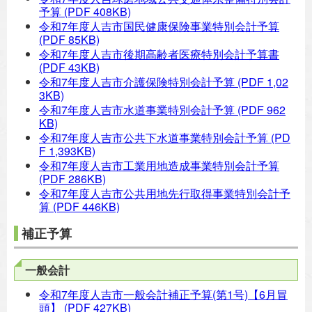
予算
(PDF 408KB)
令和7年度人吉市国民健康保険事業特別会計予算
(PDF 85KB)
令和7年度人吉市後期高齢者医療特別会計予算書
(PDF 43KB)
令和7年度人吉市介護保険特別会計予算
(PDF 1,02
3KB)
令和7年度人吉市水道事業特別会計予算
(PDF 962
KB)
令和7年度人吉市公共下水道事業特別会計予算
(PD
F 1,393KB)
令和7年度人吉市工業用地造成事業特別会計予算
(PDF 286KB)
令和7年度人吉市公共用地先行取得事業特別会計予
算
(PDF 446KB)
補正予算
一般会計
令和7年度人吉市一般会計補正予算(第1号)【6月冒
頭】
(PDF 427KB)