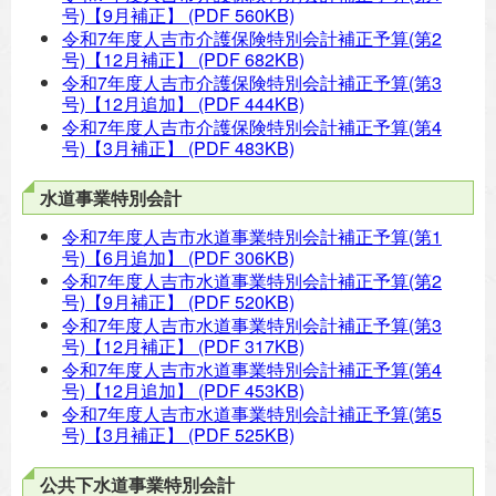
号)【9月補正】
(PDF 560KB)
令和7年度人吉市介護保険特別会計補正予算(第2
号)【12月補正】
(PDF 682KB)
令和7年度人吉市介護保険特別会計補正予算(第3
号)【12月追加】
(PDF 444KB)
令和7年度人吉市介護保険特別会計補正予算(第4
号)【3月補正】
(PDF 483KB)
水道事業特別会計
令和7年度人吉市水道事業特別会計補正予算(第1
号)【6月追加】
(PDF 306KB)
令和7年度人吉市水道事業特別会計補正予算(第2
号)【9月補正】
(PDF 520KB)
令和7年度人吉市水道事業特別会計補正予算(第3
号)【12月補正】
(PDF 317KB)
令和7年度人吉市水道事業特別会計補正予算(第4
号)【12月追加】
(PDF 453KB)
令和7年度人吉市水道事業特別会計補正予算(第5
号)【3月補正】
(PDF 525KB)
公共下水道事業特別会計