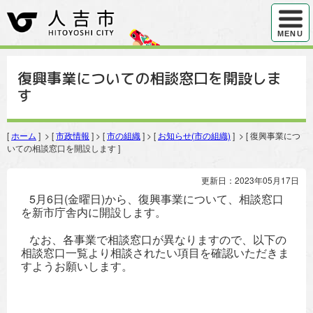
ハンバ
MENU
復興事業についての相談窓口を開設しま
す
[
ホーム
] > [
市政情報
] > [
市の組織
] > [
お知らせ(市の組織)
] > [ 復興事業につ
いての相談窓口を開設します ]
更新日：2023年05月17日
5月6日(金曜日)から、復興事業について、相談窓口
を新市庁舎内に開設します。
なお、各事業で相談窓口が異なりますので、以下の
相談窓口一覧より相談されたい項目を確認いただきま
すようお願いします。