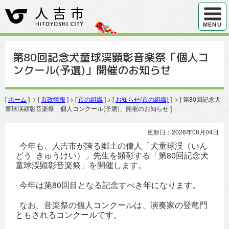
ハンバ
MENU
第80回記念犬童球渓顕彰音楽祭「個人コ
ンクール(予選)」開催のお知らせ
[
ホーム
] > [
市政情報
] > [
市の組織
] > [
お知らせ(市の組織)
] > [ 第80回記念犬
童球渓顕彰音楽祭「個人コンクール(予選)」開催のお知らせ ]
更新日：2026年08月04日
今年も、人吉市が誇る郷土の偉人「犬童球渓（いん
どう きゅうけい）」先生を顕彰する「第80回記念犬
童球渓顕彰音楽祭」を開催します。
今年は第80回目となる記念すべき年になります。
なお、音楽祭の個人コンクールは、演奏家の登竜門
ともされるコンクールです。