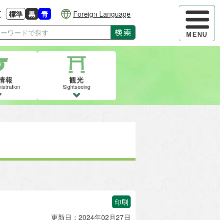
ハンバーガ
更
標準
黒
青
Foreign Language
大きさに戻す
る
背景色の変更：白
背景色の変更：黒
背景色の変更：青
検索
MENU
情報
観光
istration
Sightseeing
印刷
更新日：2024年02月27日