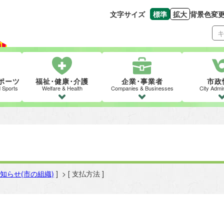
文字サイズ
標準
拡大
背景色変
文字の大きさをもとの
文字を大きくす
ポーツ
福祉･健康･介護
企業･事業者
市政
d Sports
Welfare & Health
Companies & Businesses
City Admin
知らせ(市の組織)
] > [ 支払方法 ]