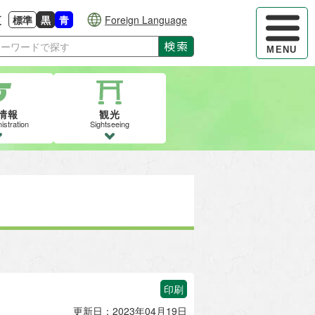
ハンバーガ
更
標準
黒
青
Foreign Language
大きさに戻す
る
背景色の変更：白
背景色の変更：黒
背景色の変更：青
検索
MENU
情報
観光
istration
Sightseeing
印刷
更新日：2023年04月19日