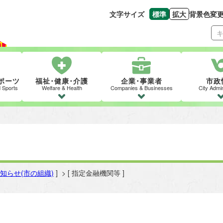
文字サイズ
標準
拡大
背景色変
文字の大きさをもとの
文字を大きくす
ポーツ
福祉･健康･介護
企業･事業者
市政
d Sports
Welfare & Health
Companies & Businesses
City Admin
知らせ(市の組織)
] > [ 指定金融機関等 ]