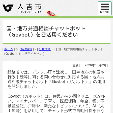
ハンバ
MENU
国・地方共通相談チャットボット
（Govbot）をご活用ください
[
ホーム
] > [
市政情報
] > [
行政改革
] > [ 国・地方共通相談チャットボット
（Govbot）をご活用ください ]
更新日：2026年06月03日
総務省では、デジタル庁と連携し、国や地方の制度や
行政手続等に関する問い合わせに対応する国・地方共
通相談チャットボット「Govbot（ガボット）」の運用
を開始しました。
Govbot（ガボット）は、住民からの問合せニーズが多
い、マイナンバー、子育て、医療保険、年金、税、不
動産登記、戸籍や、新たなトピックについて、AI（人
工知能）を活用して、チャット形式で自動回答を行う