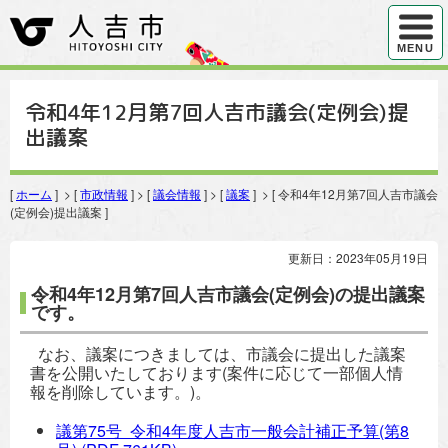
ハンバ
MENU
令和4年12月第7回人吉市議会(定例会)提
出議案
[
ホーム
] > [
市政情報
] > [
議会情報
] > [
議案
] > [ 令和4年12月第7回人吉市議会
(定例会)提出議案 ]
更新日：2023年05月19日
令和4年12月第7回人吉市議会(定例会)の提出議案
です。
なお、議案につきましては、市議会に提出した議案
書を公開いたしております(案件に応じて一部個人情
報を削除しています。)。
議第75号 令和4年度人吉市一般会計補正予算(第8