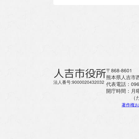
人吉市役所
〒868-8601
熊本県人吉市西
法人番号:9000020432032
代表電話：
096
開庁時間：
月
（
著作権お