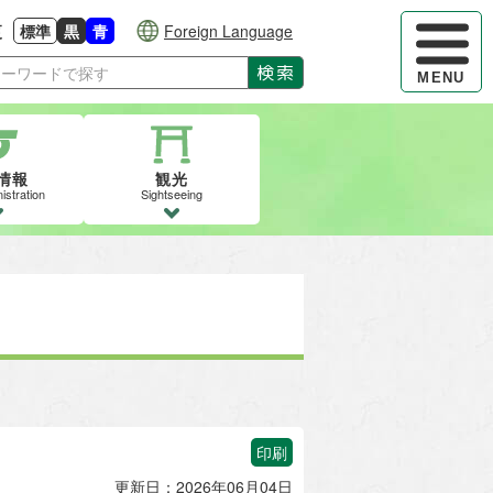
ハンバーガ
更
標準
黒
青
Foreign Language
大きさに戻す
る
背景色の変更：白
背景色の変更：黒
背景色の変更：青
検索
MENU
情報
観光
istration
Sightseeing
印刷
更新日：2026年06月04日