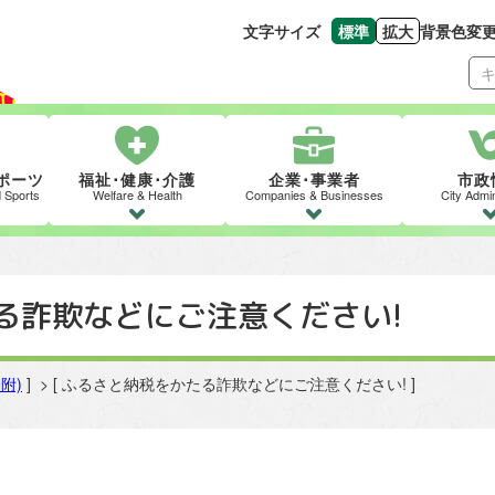
文字サイズ
標準
拡大
背景色変
文字の大きさをもとの
文字を大きくす
ポーツ
福祉･健康･介護
企業･事業者
市政
d Sports
Welfare & Health
Companies & Businesses
City Admin
る詐欺などにご注意ください!
附)
] > [ ふるさと納税をかたる詐欺などにご注意ください! ]